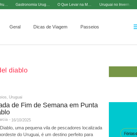
Segurança no Uruguai: Dicas para Viajar Tranquilo
Gastronomia Uruguaia: Pratos Típicos que Você Precisa Provar
O Que Levar na Mala para o Inverno Uruguaio
Uruguai no Inverno: Dicas Essenciais para Sua Viagem
Geral
Dicas de Viagem
Passeios
el diablo
eios
,
Uruguai
ada de Fim de Semana em Punta
ablo
rcia
-
16/10/2025
 Diablo, uma pequena vila de pescadores localizada
nordeste do Uruguai, é um destino perfeito para