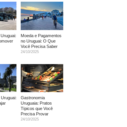
 Uruguai:
Moeda e Pagamentos
omover
no Uruguai: O Que
Você Precisa Saber
24/10/2025
 Uruguai:
Gastronomia
ajar
Uruguaia: Pratos
Típicos que Você
Precisa Provar
24/10/2025