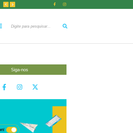
A Rivalidade Clássica: Nacional vs. Peñarol – Entenda a Paixão
A História do Futebol Uruguaio: Lendas e Conquistas
Estadio Campeón del Siglo: A Moderna Arena do Peñarol
Siga-nos