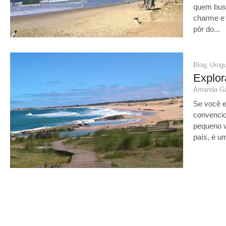
quem bus
charme e 
pôr do...
Blog
,
Urugu
Explor
Amanda Ga
Se você 
convencio
pequeno v
país, é u