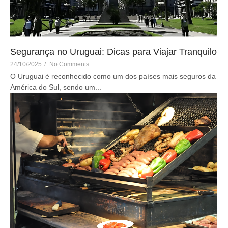
Segurança no Uruguai: Dicas para Viajar Tranquilo
24/10/2025
/
No Comments
O Uruguai é reconhecido como um dos países mais seguros da
América do Sul, sendo um...