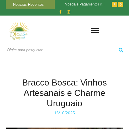
Notícias Recentes
Estádio Parque Central: A Casa do Nacional e Sua História
Transporte no Uruguai: Como se Locomover nas Cidades
Moeda e Pagamentos no Uruguai: O Que Você Precisa Saber
Bracco Bosca: Vinhos
Artesanais e Charme
Uruguaio
16/10/2025